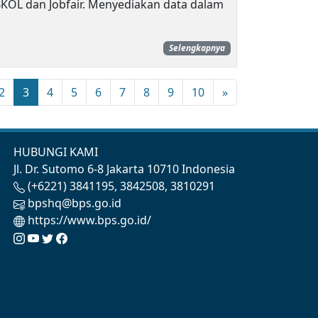
BKOL dan Jobfair. Menyediakan data dalam
Selengkapnya
2
3
4
5
6
7
8
9
10
»
HUBUNGI KAMI
Jl. Dr. Sutomo 6-8 Jakarta 10710 Indonesia
(+6221) 3841195, 3842508, 3810291
bpshq@bps.go.id
https://www.bps.go.id/