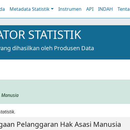
da
Metadata Statistik
Instrumen
API
INDAH
Tent
TOR STATISTIK
 yang dihasilkan oleh Produsen Data
i Manusia
atistik.
gaan Pelanggaran Hak Asasi Manusia