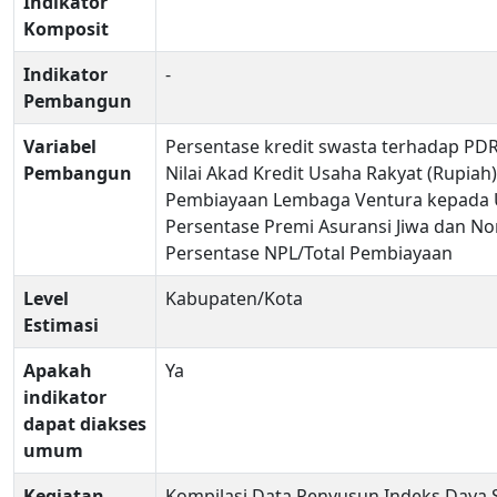
Indikator
Komposit
Indikator
-
Pembangun
Variabel
Persentase kredit swasta terhadap PD
Pembangun
Nilai Akad Kredit Usaha Rakyat (Rupiah)
Pembiayaan Lembaga Ventura kepada 
Persentase Premi Asuransi Jiwa dan N
Persentase NPL/Total Pembiayaan
Level
Kabupaten/Kota
Estimasi
Apakah
Ya
indikator
dapat diakses
umum
Kegiatan
Kompilasi Data Penyusun Indeks Daya S