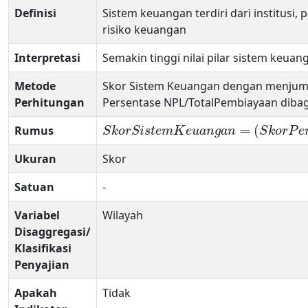
Definisi
Sistem keuangan terdiri dari institusi
risiko keuangan
Interpretasi
Semakin tinggi nilai pilar sistem ke
Metode
Skor Sistem Keuangan dengan menjumla
Perhitungan
Persentase NPL/TotalPembiayaan dibag
=
(
Rumus
S
k
o
r
S
i
s
t
e
m
K
e
u
a
n
g
a
n
S
k
o
r
P
e
Ukuran
Skor
Satuan
-
Variabel
Wilayah
Disaggregasi/
Klasifikasi
Penyajian
Apakah
Tidak