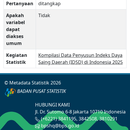
Pertanyaan
ditangkap
Apakah
Tidak
variabel
dapat
diakses
umum
Kegiatan
Kompilasi Data Penyusun Indeks Daya
Statistik
Saing Daerah (IDSD) di Indonesia 2025
© Metadata Statistik 2026
BADAN PUSAT STATISTIK
HUBUNGI KAMI
Jl. Dr. Sutomo 6-8 Jakarta 10710 Indonesia
(+6221) 3841195, 3842508, 3810291
bpshq@bps.go.id