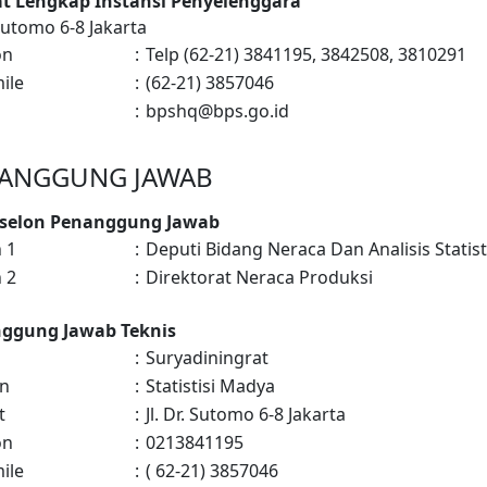
t Lengkap Instansi Penyelenggara
. Sutomo 6-8 Jakarta
on
:
Telp (62-21) 3841195, 3842508, 3810291
ile
:
(62-21) 3857046
:
bpshq@bps.go.id
ANGGUNG JAWAB
Eselon Penanggung Jawab
 1
:
Deputi Bidang Neraca Dan Analisis Statist
 2
:
Direktorat Neraca Produksi
ggung Jawab Teknis
:
Suryadiningrat
an
:
Statistisi Madya
t
:
Jl. Dr. Sutomo 6-8 Jakarta
on
:
0213841195
ile
:
( 62-21) 3857046