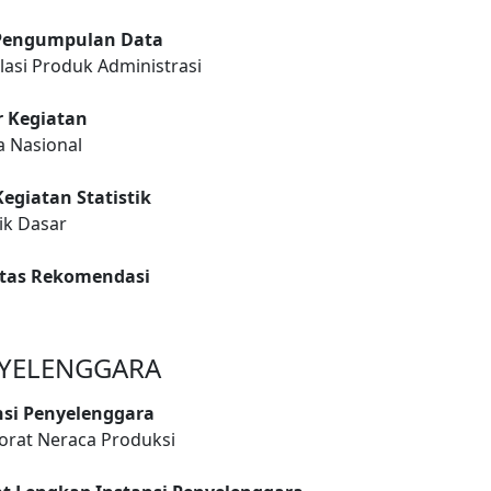
Pengumpulan Data
asi Produk Administrasi
r Kegiatan
a Nasional
Kegiatan Statistik
tik Dasar
itas Rekomendasi
YELENGGARA
nsi Penyelenggara
orat Neraca Produksi