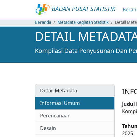
BADAN PUSAT STATISTIK
Beran
Beranda
Metadata Kegiatan Statistik
Detail Meta
DETAIL METADATA
Kompilasi Data Penyusunan Dan P
INF
Detail Metadata
Informasi Umum
Judul
Kompi
Perencanaan
Tahun
Desain
2025