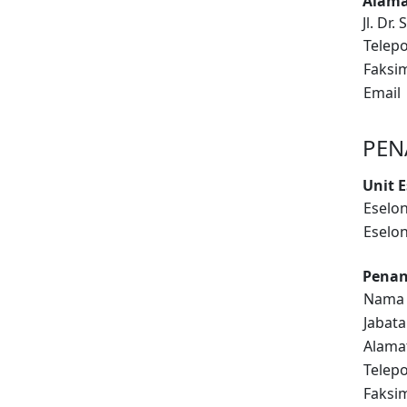
Alama
Jl. Dr
Telep
Faksim
Email
PEN
Unit 
Eselon
Eselon
Penan
Nama
Jabat
Alama
Telep
Faksim